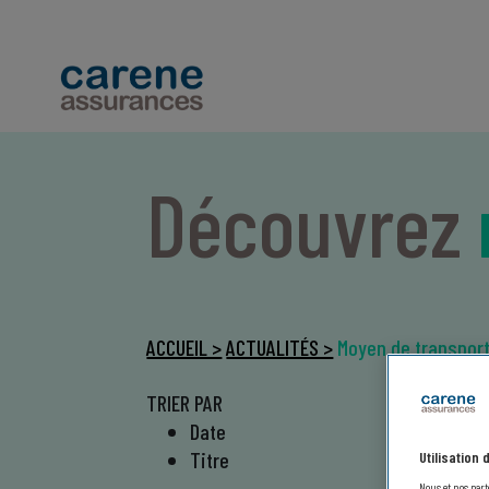
Découvrez
ACCUEIL >
ACTUALITÉS >
Moyen de transpor
TRIER PAR
Date
Titre
Utilisation
Nous et nos part