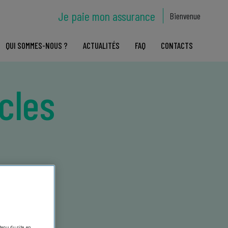
Je paie mon assurance
Bienvenue
QUI SOMMES-NOUS ?
ACTUALITÉS
FAQ
CONTACTS
icles
ntenu du site, en