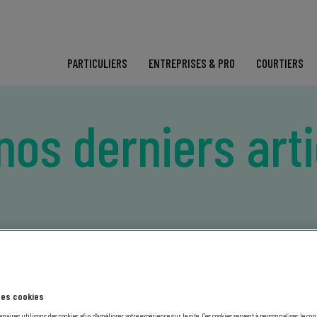
PARTICULIERS
ENTREPRISES & PRO
COURTIERS
nos derniers art
t
 des cookies
enaires utilisons des cookies afin d’améliorer votre expérience sur le site. Ces cookies servent à personnaliser le co