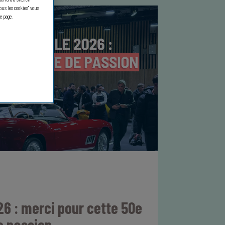
us les cookies" vous
e page.
6 : merci pour cette 50e
e passion