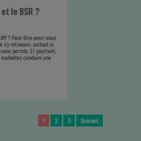
 et le BSR ?
s AM ? Peut-être avez-vous
 s’y retrouver, surtout si
 sans permis. Et pourtant,
s souhaitez conduire une
1
2
3
Suivant