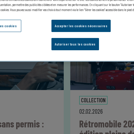
entation, permettre des publicités ciblées et en mesurer les performances. En cliquant sur le bouton "Autoriser to
s cookies. Vous pouvez aussi modifier vos choix à tout moment via le lien "Gérer les cookies" accessible dans le pied d
des cookies
Accepter les cookies nécessaires
Autoriser tous les cookies
COLLECTION
02.02.2026
sans permis :
Rétromobile 202
édition pleine d