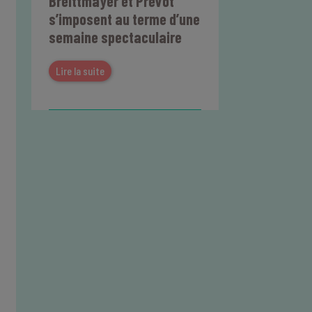
Breittmayer et Prévot
s’imposent au terme d’une
semaine spectaculaire
Lire la suite