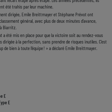
sant l’écart étape après étape. Les années précédentes, ils
ent été trahis par leur machine.
ment dirigée, Emile Breittmayer et Stéphane Prévot ont
 classement général, avec plus de deux minutes d’avance,
à Biarritz.
 a été mis en place pour que la victoire soit au rendez-vous
 dirigée à la perfection, sans prendre de risques inutiles. C’est
up de bien à toute l’équipe ! » a déclaré Emile Breittmayer.
pe E
Type E