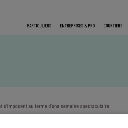
PARTICULIERS
ENTREPRISES & PRO
COURTIERS
vot s’imposent au terme d’une semaine spectaculaire