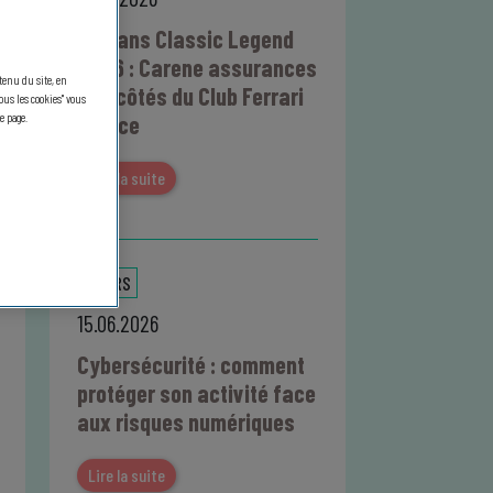
Le Mans Classic Legend
2026 : Carene assurances
ntenu du site, en
aux côtés du Club Ferrari
us les cookies" vous
e page.
France
Lire la suite
DIVERS
15.06.2026
Cybersécurité : comment
protéger son activité face
aux risques numériques
Lire la suite