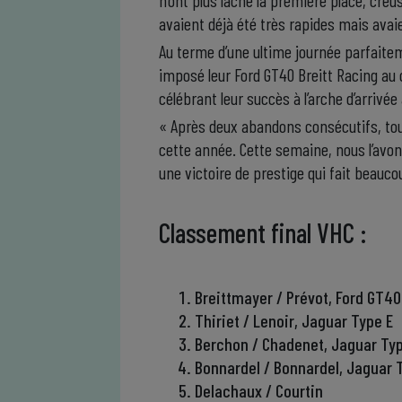
n’ont plus lâché la première place, creu
avaient déjà été très rapides mais avai
Au terme d’une ultime journée parfaite
imposé leur Ford GT40 Breitt Racing au
célébrant leur succès à l’arche d’arrivée 
« Après deux abandons consécutifs, tout
cette année. Cette semaine, nous l’avons
une victoire de prestige qui fait beauco
Classement final VHC :
Breittmayer / Prévot, Ford GT40
Thiriet / Lenoir, Jaguar Type E
Berchon / Chadenet, Jaguar Ty
Bonnardel / Bonnardel, Jaguar 
Delachaux / Courtin