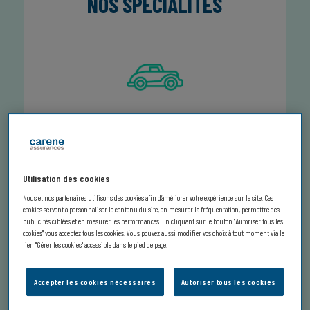
NOS SPÉCIALITÉS
Véhicules de collection
Utilisation des cookies
Nous et nos partenaires utilisons des cookies afin d’améliorer votre expérience sur le site. Ces
cookies servent à personnaliser le contenu du site, en mesurer la fréquentation, permettre des
publicités ciblées et en mesurer les performances. En cliquant sur le bouton "Autoriser tous les
cookies" vous acceptez tous les cookies. Vous pouvez aussi modifier vos choix à tout moment via le
lien "Gérer les cookies" accessible dans le pied de page.
Véhicules haut de gamme
Accepter les cookies nécessaires
Autoriser tous les cookies