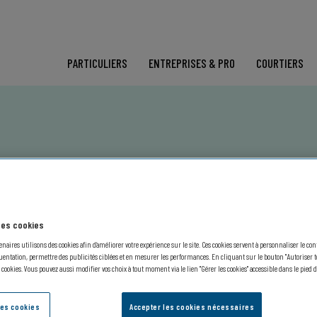
PARTICULIERS
ENTREPRISES & PRO
COURTIERS
 des cookies
Foulées de l’Assurance 2022
enaires utilisons des cookies afin d’améliorer votre expérience sur le site. Ces cookies servent à personnaliser le co
entation, permettre des publicités ciblées et en mesurer les performances. En cliquant sur le bouton "Autoriser to
s cookies. Vous pouvez aussi modifier vos choix à tout moment via le lien "Gérer les cookies" accessible dans le pied d
des cookies
Accepter les cookies nécessaires