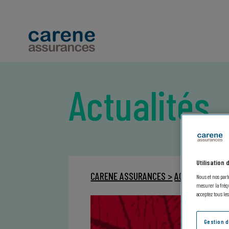
Actualités
Utilisation
CARENE ASSURANCES >
ACTUALITÉS >
Nous et nos part
mesurer la fréqu
acceptez tous le
Gestion 