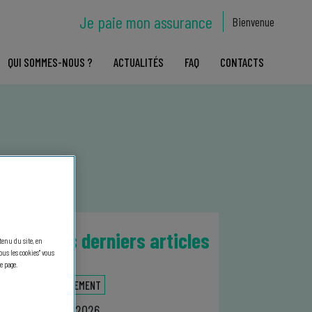
Je paie mon assurance
Bienvenue
QUI SOMMES-NOUS ?
ACTUALITÉS
FAQ
CONTACTS
Nos derniers articles
ntenu du site, en
us les cookies" vous
e page.
ÉVÉNEMENT
10.07.2026