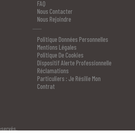
FAQ
Nous Contacter
Nous Rejoindre
Politique Données Personnelles
Mentions Légales
Politique De Cookies
Dispositif Alerte Professionnelle
Réclamations
Particuliers : Je Résilie Mon
Contrat
éservés.