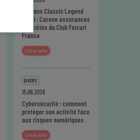
Le Mans Classic Legend
2026 : Carene assurances
aux côtés du Club Ferrari
France
Lire la suite
DIVERS
15.06.2026
Cybersécurité : comment
protéger son activité face
aux risques numériques
Lire la suite