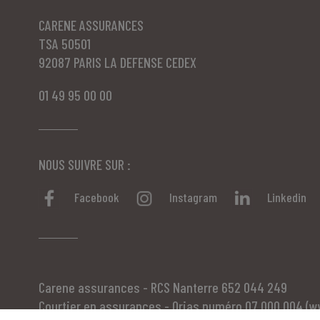
CARENE ASSURANCES
TSA 50501
92087 PARIS LA DEFENSE CEDEX
01 49 95 00 00
NOUS SUIVRE SUR :
Facebook
Instagram
Linkedin
Carene assurances - RCS Nanterre 652 044 249
Courtier en assurances - Orias numéro 07 000 004 (
w