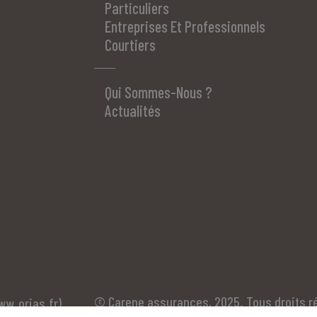
Particuliers
Entreprises Et Professionnels
Courtiers
Qui Sommes-Nous ?
Actualités
© Carene assurances, 2025. Tous droits r
ww.orias.fr
)