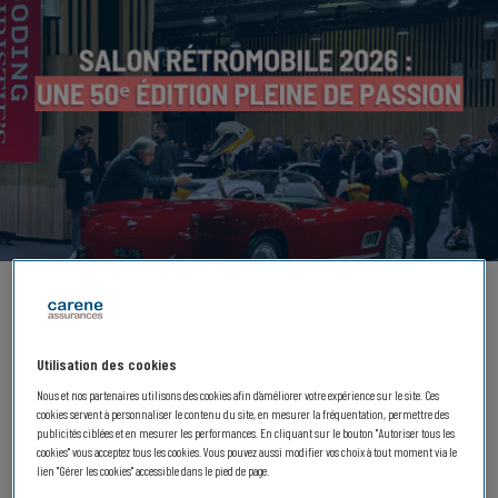
COLLECTION
02.02.2026
Utilisation des cookies
Rétromobile 2026 : merci pour
Nous et nos partenaires utilisons des cookies afin d’améliorer votre expérience sur le site. Ces
cette 50e édition pleine de
cookies servent à personnaliser le contenu du site, en mesurer la fréquentation, permettre des
publicités ciblées et en mesurer les performances. En cliquant sur le bouton "Autoriser tous les
passion
cookies" vous acceptez tous les cookies. Vous pouvez aussi modifier vos choix à tout moment via le
lien "Gérer les cookies" accessible dans le pied de page.