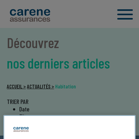
Découvrez
nos derniers articles
ACCUEIL >
ACTUALITÉS >
Habitation
TRIER PAR
Date
Titre