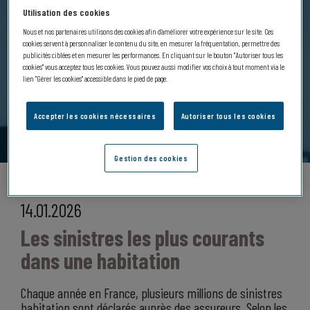
Utilisation des cookies
Nous et nos partenaires utilisons des cookies afin d’améliorer votre expérience sur le site. Ces
cookies servent à personnaliser le contenu du site, en mesurer la fréquentation, permettre des
publicités ciblées et en mesurer les performances. En cliquant sur le bouton "Autoriser tous les
cookies" vous acceptez tous les cookies. Vous pouvez aussi modifier vos choix à tout moment via le
lien "Gérer les cookies" accessible dans le pied de page.
Accepter les cookies nécessaires
Autoriser tous les cookies
Gestion des cookies
HABITATION
14.01.2026
Les sinistres les plus courants
dans une habitation
Chaque année en France, plusieurs millions de sinistres
habitation sont déclarés auprès des assureurs. Selon les