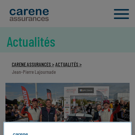
Actualités
CARENE ASSURANCES >
ACTUALITÉS >
Jean-Pierre Lajournade